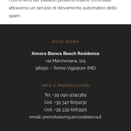
I commenti dei visitatori possono essere controllati
attraverso un servizio di rilevamento automatico dello
spam.
DOVE SIAMO
Ancora Bianca Beach Residence
via Marchesana, 124
98050 – Terme Vigliatore (ME)
INFO E PRENOTAZIONI
Tel. +39 090 9740389
Cell. +39 347 8051032
Cell. +39 339 6263521
email: prenotazioni@ancorabianca.it