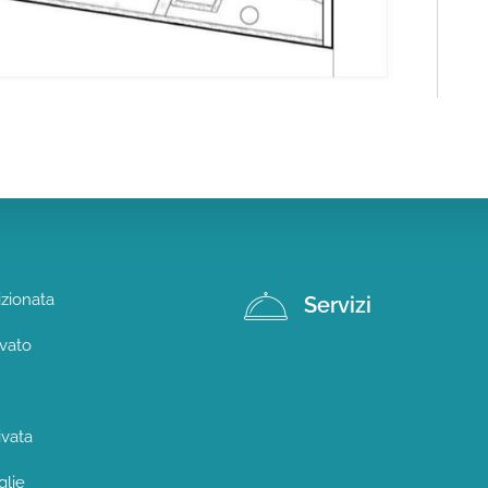
izionata
Servizi
vato
ivata
glie