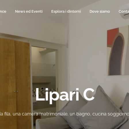
ence
News ed Eventi
Esplora i dintorni
Dove siamo
Conta
Lipari C
a fila, una camera matrimoniale, un bagno, cucina soggiorno