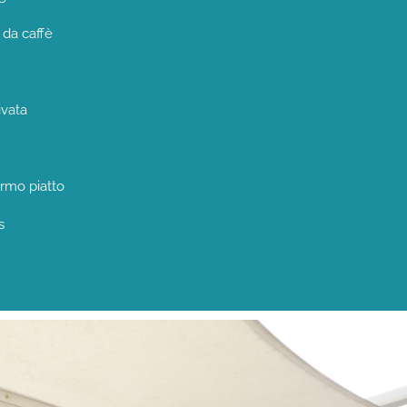
da caffè
ivata
rmo piatto
s