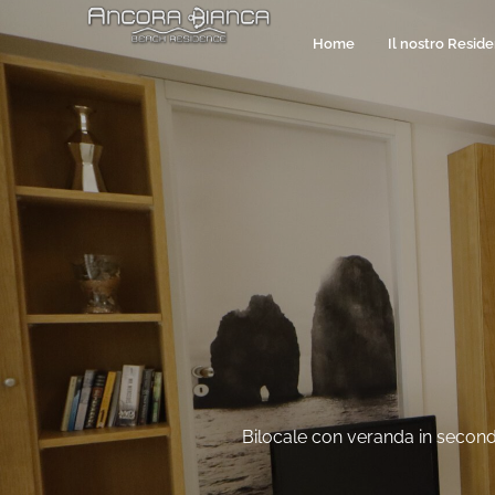
Home
Il nostro Resid
Bilocale con veranda in second