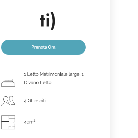
ti)
Prenota Ora
Data di arrivo
*
1 Letto Matrimoniale large, 1
Divano Letto
Data di partenza
*
4 Gli ospiti
40m²