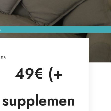
A
DA
49€ (+
supplemen