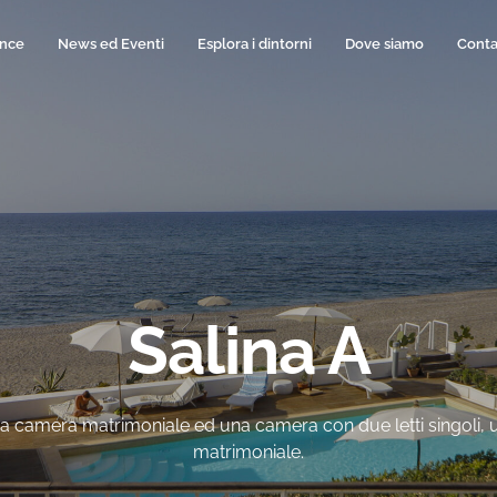
ence
News ed Eventi
Esplora i dintorni
Dove siamo
Conta
Salina A
una camera matrimoniale ed una camera con due letti singoli,
matrimoniale.