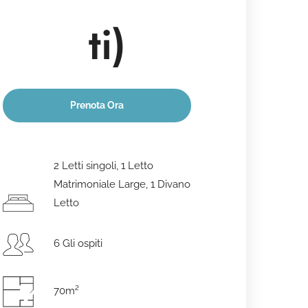
ti)
Prenota Ora
Data di arrivo
*
2 Letti singoli, 1 Letto
Matrimoniale Large, 1 Divano
Letto
Data di partenza
*
6 Gli ospiti
70m²