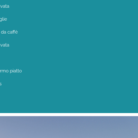
ivata
glie
da caffè
ivata
rmo piatto
s