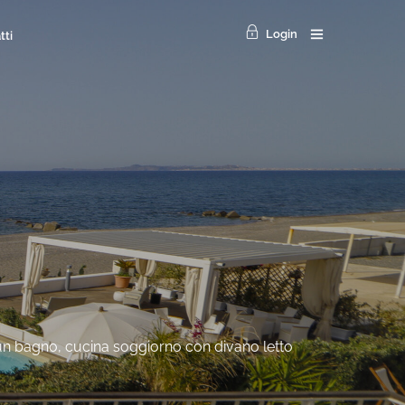
Login
tti
 un bagno, cucina soggiorno con divano letto