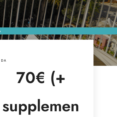
A
DA
70€ (+
supplemen