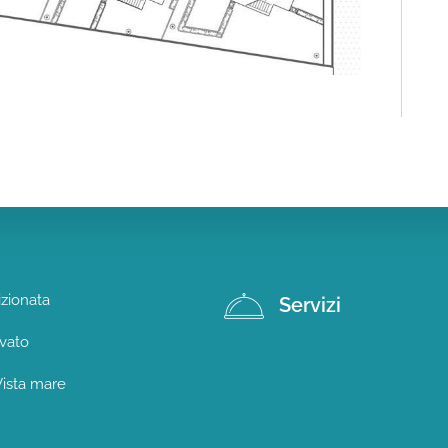
izionata
Servizi
vato
ista mare